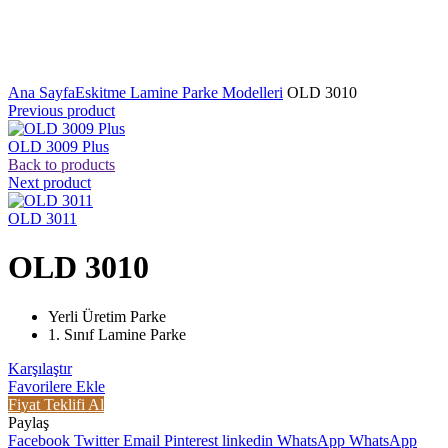
Click to enlarge
Ana Sayfa
Eskitme Lamine Parke Modelleri
OLD 3010
Previous product
OLD 3009 Plus
Back to products
Next product
OLD 3011
OLD 3010
Yerli Üretim Parke
1. Sınıf Lamine Parke
Karşılaştır
Favorilere Ekle
Fiyat Teklifi Al
Paylaş
Facebook
Twitter
Email
Pinterest
linkedin
WhatsApp
WhatsApp