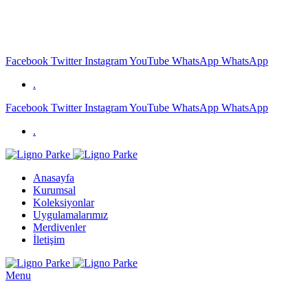
GSM: +90 (533) 556 93 73
Facebook
Twitter
Instagram
YouTube
WhatsApp
WhatsApp
.
Facebook
Twitter
Instagram
YouTube
WhatsApp
WhatsApp
.
Anasayfa
Kurumsal
Koleksiyonlar
Uygulamalarımız
Merdivenler
İletişim
Menu