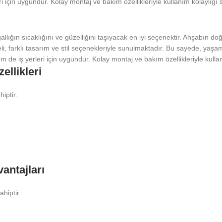
çin uygundur. Kolay montaj ve bakım özellikleriyle kullanım kolaylığı s
ığın sıcaklığını ve güzelliğini taşıyacak en iyi seçenektir. Ahşabın d
i, farklı tasarım ve stil seçenekleriyle sunulmaktadır. Bu sayede, yaş
e iş yerleri için uygundur. Kolay montaj ve bakım özellikleriyle kullan
llikleri
iptir:
antajları
hiptir: