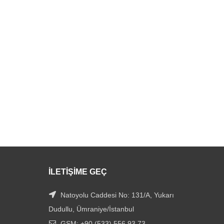
İLETIŞIME GEÇ
Natoyolu Caddesi No: 131/A, Yukarı
Dudullu, Ümraniye/İstanbul
GSM: +90 (533) 556 93 73