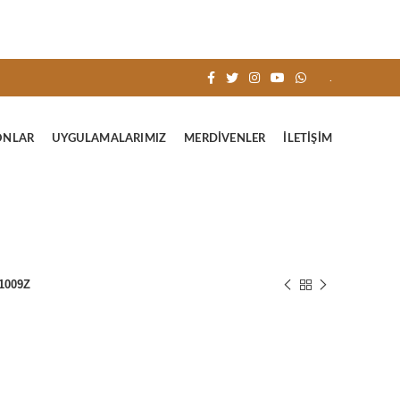
.
ONLAR
UYGULAMALARIMIZ
MERDIVENLER
İLETIŞIM
11009Z