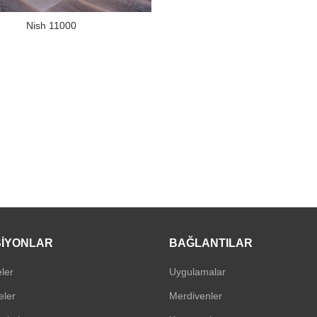
Nish 11000
IYONLAR
BAĞLANTILAR
ler
Uygulamalar
eler
Merdivenler