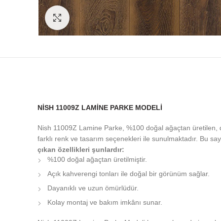
Click to enlarge
NISH 11009Z LAMINE PARKE MODELI
Nish 11009Z Lamine Parke, %100 doğal ağaçtan üretilen, da
farklı renk ve tasarım seçenekleri ile sunulmaktadır. Bu s
çıkan özellikleri şunlardır:
%100 doğal ağaçtan üretilmiştir.
Açık kahverengi tonları ile doğal bir görünüm sağlar.
Dayanıklı ve uzun ömürlüdür.
Kolay montaj ve bakım imkânı sunar.