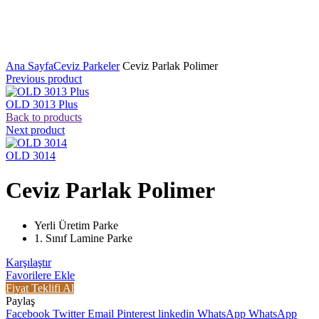
Click to enlarge
Ana Sayfa
Ceviz Parkeler
Ceviz Parlak Polimer
Previous product
OLD 3013 Plus
Back to products
Next product
OLD 3014
Ceviz Parlak Polimer
Yerli Üretim Parke
1. Sınıf Lamine Parke
Karşılaştır
Favorilere Ekle
Fiyat Teklifi Al
Paylaş
Facebook
Twitter
Email
Pinterest
linkedin
WhatsApp
WhatsApp