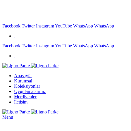
GSM: +90 (533) 556 93 73
Facebook
Twitter
Instagram
YouTube
WhatsApp
WhatsApp
.
Facebook
Twitter
Instagram
YouTube
WhatsApp
WhatsApp
.
Anasayfa
Kurumsal
Koleksiyonlar
Uygulamalarımız
Merdivenler
İletişim
Menu