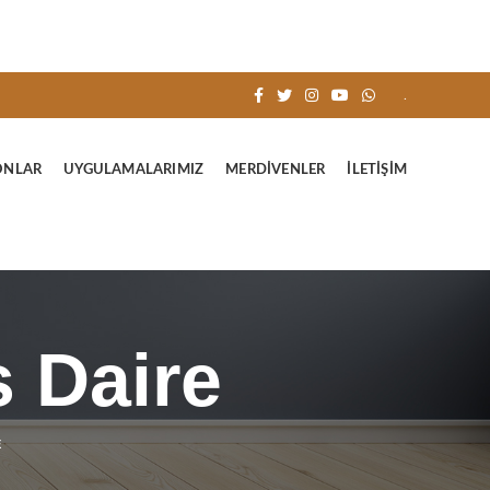
.
ONLAR
UYGULAMALARIMIZ
MERDIVENLER
İLETIŞIM
 Daire
E