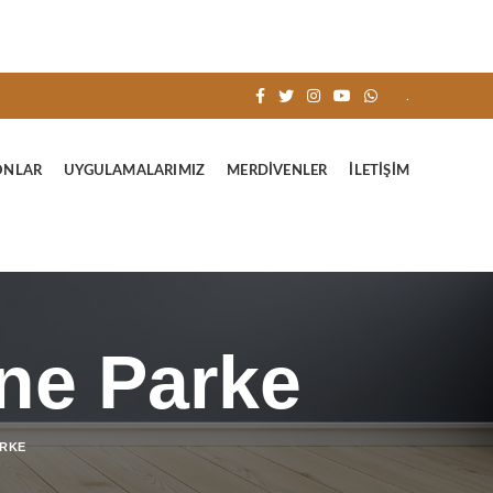
.
ONLAR
UYGULAMALARIMIZ
MERDIVENLER
İLETIŞIM
ne Parke
ARKE