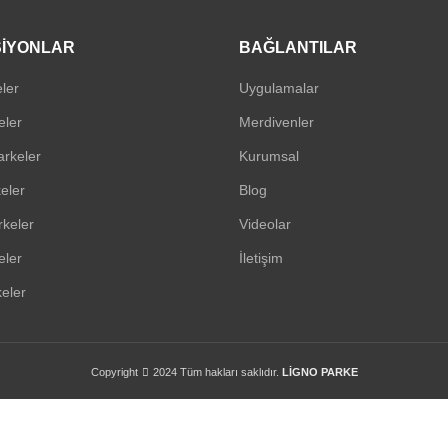
IYONLAR
BAĞLANTILAR
ler
Uygulamalar
eler
Merdivenler
arkeler
Kurumsal
eler
Blog
rkeler
Videolar
eler
İletişim
eler
Copyright
2024 Tüm hakları saklıdır.
LİGNO PARKE