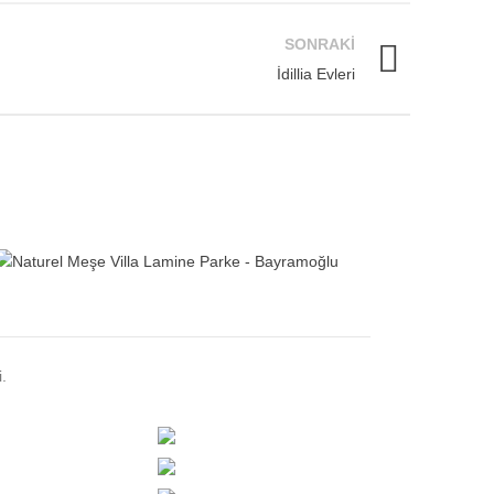
SONRAKI
İdillia Evleri
.